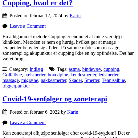
Cupping, hvad er det?
Posted on februar 12, 2024 by
Karin
Leave a Comment
En ældgammel metode Cupping er endnu et af mine værktøj i
klinikken. Metoden er nem og hurtig, hvilket gør at mange
terapeuter benytter sig af den. På samme måde som massage,
zoneterapi og akupunktur er cupping ikke en ny opfindelse. Det har
været brugt…
Category:
Indlæg
Tags:
astma
,
bindevæv
,
cupping
,
Golfalbue
,
hælsmerter
,
hovedpine
,
lændesmerter
,
ledsmerter
,
massage
,
migræne
,
nakkesmerter
,
Skader
,
Smerter
,
Tennisalbue
,
triggerpunkter
Covid-19-senfølger og zoneterapi
Posted on februar 6, 2022 by
Karin
Leave a Comment
Kan zoneterapi afhjælpe senfølger efter covid-19-sygdom? Det er