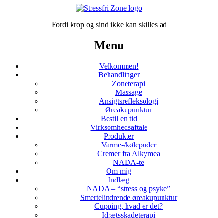
Fordi krop og sind ikke kan skilles ad
Menu
Velkommen!
Behandlinger
Zoneterapi
Massage
Ansigtsrefleksologi
Øreakupunktur
Bestil en tid
Virksomhedsaftale
Produkter
Varme-/kølepuder
Cremer fra Alkymea
NADA-te
Om mig
Indlæg
NADA – “stress og psyke”
Smertelindrende øreakupunktur
Cupping, hvad er det?
Idrætsskadeterapi