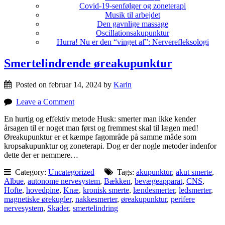
Covid-19-senfølger og zoneterapi
Musik til arbejdet
Den gavnlige massage
Oscillationsakupunktur
Hurra! Nu er den “vinget af”: Nerverefleksologi
Smertelindrende øreakupunktur
Posted on februar 14, 2024 by
Karin
Leave a Comment
En hurtig og effektiv metode Husk: smerter man ikke kender
årsagen til er noget man først og fremmest skal til lægen med!
Øreakupunktur er et kæmpe fagområde på samme måde som
kropsakupunktur og zoneterapi. Dog er der nogle metoder indenfor
dette der er nemmere…
Category:
Uncategorized
Tags:
akupunktur
,
akut smerte
,
Albue
,
autonome nervesystem
,
Bækken
,
bevægeapparat
,
CNS
,
Hofte
,
hovedpine
,
Knæ
,
kronisk smerte
,
lændesmerter
,
ledsmerter
,
magnetiske ørekugler
,
nakkesmerter
,
øreakupunktur
,
perifere
nervesystem
,
Skader
,
smertelindring