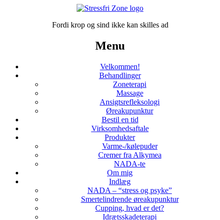
Fordi krop og sind ikke kan skilles ad
Menu
Velkommen!
Behandlinger
Zoneterapi
Massage
Ansigtsrefleksologi
Øreakupunktur
Bestil en tid
Virksomhedsaftale
Produkter
Varme-/kølepuder
Cremer fra Alkymea
NADA-te
Om mig
Indlæg
NADA – “stress og psyke”
Smertelindrende øreakupunktur
Cupping, hvad er det?
Idrætsskadeterapi