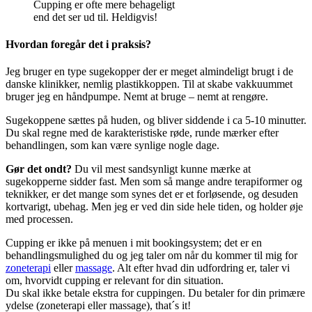
Cupping er ofte mere behageligt
end det ser ud til. Heldigvis!
Hvordan foregår det i praksis?
Jeg bruger en type sugekopper der er meget almindeligt brugt i de
danske klinikker, nemlig plastikkoppen. Til at skabe vakkuummet
bruger jeg en håndpumpe. Nemt at bruge – nemt at rengøre.
Sugekoppene sættes på huden, og bliver siddende i ca 5-10 minutter.
Du skal regne med de karakteristiske røde, runde mærker efter
behandlingen, som kan være synlige nogle dage.
Gør det ondt?
Du vil mest sandsynligt kunne mærke at
sugekopperne sidder fast. Men som så mange andre terapiformer og
teknikker, er det mange som synes det er et forløsende, og desuden
kortvarigt, ubehag. Men jeg er ved din side hele tiden, og holder øje
med processen.
Cupping er ikke på menuen i mit bookingsystem; det er en
behandlingsmulighed du og jeg taler om når du kommer til mig for
zoneterapi
eller
massage
. Alt efter hvad din udfordring er, taler vi
om, hvorvidt cupping er relevant for din situation.
Du skal ikke betale ekstra for cuppingen. Du betaler for din primære
ydelse (zoneterapi eller massage), that´s it!