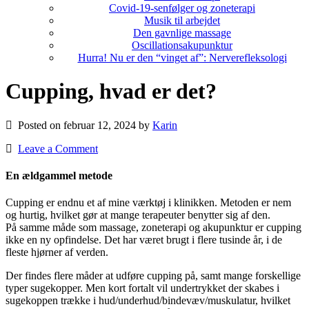
Covid-19-senfølger og zoneterapi
Musik til arbejdet
Den gavnlige massage
Oscillationsakupunktur
Hurra! Nu er den “vinget af”: Nerverefleksologi
Cupping, hvad er det?
Posted on februar 12, 2024 by
Karin
Leave a Comment
En ældgammel metode
Cupping er endnu et af mine værktøj i klinikken. Metoden er nem
og hurtig, hvilket gør at mange terapeuter benytter sig af den.
På samme måde som massage, zoneterapi og akupunktur er cupping
ikke en ny opfindelse. Det har været brugt i flere tusinde år, i de
fleste hjørner af verden.
Der findes flere måder at udføre cupping på, samt mange forskellige
typer sugekopper. Men kort fortalt vil undertrykket der skabes i
sugekoppen trække i hud/underhud/bindevæv/muskulatur, hvilket