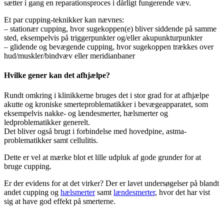
sætter i gang en reparationsproces i dårligt fungerende væv.
Et par cupping-teknikker kan nævnes:
– stationær cupping, hvor sugekoppen(e) bliver siddende på samme
sted, eksempelvis på triggerpunkter og/eller akupunkturpunkter
– glidende og bevægende cupping, hvor sugekoppen trækkes over
hud/muskler/bindvæv eller meridianbaner
Hvilke gener kan det afhjælpe?
Rundt omkring i klinikkerne bruges det i stor grad for at afhjælpe
akutte og kroniske smerteproblematikker i bevægeapparatet, som
eksempelvis nakke- og lændesmerter, hælsmerter og
ledproblematikker generelt.
Det bliver også brugt i forbindelse med hovedpine, astma-
problematikker samt cellulitis.
Dette er vel at mærke blot et lille udpluk af gode grunder for at
bruge cupping.
Er der evidens for at det virker? Der er lavet undersøgelser på blandt
andet cupping og
hælsmerter
samt
lændesmerter
, hvor det har vist
sig at have god effekt på smerterne.