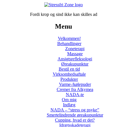
Fordi krop og sind ikke kan skilles ad
Menu
Velkommen!
Behandlinger
Zoneterapi
Massage
Ansigtsrefleksologi
Øreakupunktur
Bestil en tid
Virksomhedsaftale
Produkter
Varme-/kølepuder
Cremer fra Alkymea
NADA-te
Om mig
Indlæg
NADA – “stress og psyke”
Smertelindrende øreakupunktur
Cupping, hvad er det?
Idrætsskadeterapi