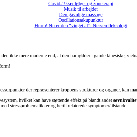
Covid-19-senfølger og zoneterapi
Musik til arbejdet
Den gavnlige massage
Oscillationsakupunktur
Hurra! Nu er den “vinget af”: Nerverefleksologi
 den ikke mere moderne end, at den har rødder i gamle kinesiske, vietn
sform!
essurpunkter der repræsenterer kroppens strukturer og organer, kan ma
vesystem, hvilket kan have støttende effekt på blandt andet
søvnkvalite
er med stressproblematikker og hertil relaterede symptomer/tilstande.