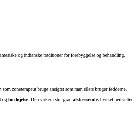
amesiske og indianske traditioner for forebyggelse og behandling.
n som zoneterapeut bruge ansigtet som man ellers bruger fødderne.
t
og
fordøjelse
. Den virker i stor grad
afstressende
, hvilket nedsætter