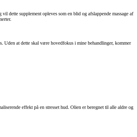
dig vil dette supplement opleves som en blid og afslappende massage af
merter.
f os. Uden at dette skal være hovedfokus i mine behandlinger, kommer
iserende effekt på en stresset hud. Olien er beregnet til alle aldre og