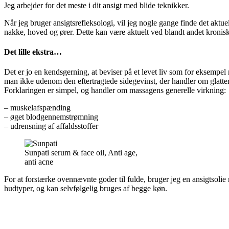
Jeg arbejder for det meste i dit ansigt med blide teknikker.
Når jeg bruger ansigtsrefleksologi, vil jeg nogle gange finde det akt
nakke, hoved og ører. Dette kan være aktuelt ved blandt andet kroniske 
Det lille ekstra…
Det er jo en kendsgerning, at beviser på et levet liv som for eksempe
man ikke udenom den eftertragtede sidegevinst, der handler om glatt
Forklaringen er simpel, og handler om massagens generelle virkning:
– muskelafspænding
– øget blodgennemstrømning
– udrensning af affaldsstoffer
Sunpati serum & face oil, Anti age,
anti acne
For at forstærke ovennævnte goder til fulde, bruger jeg en ansigtsolie 
hudtyper, og kan selvfølgelig bruges af begge køn.