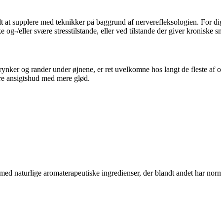
uelt at supplere med teknikker på baggrund af nerverefleksologien. For 
og-/eller svære stresstilstande, eller ved tilstande der giver kroniske s
l rynker og rander under øjnene, er ret uvelkomne hos langt de fleste a
ere ansigtshud med mere glød.
med naturlige aromaterapeutiske ingredienser, der blandt andet har normal