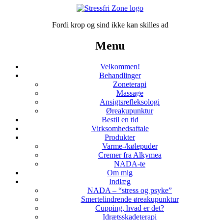
Fordi krop og sind ikke kan skilles ad
Menu
Velkommen!
Behandlinger
Zoneterapi
Massage
Ansigtsrefleksologi
Øreakupunktur
Bestil en tid
Virksomhedsaftale
Produkter
Varme-/kølepuder
Cremer fra Alkymea
NADA-te
Om mig
Indlæg
NADA – “stress og psyke”
Smertelindrende øreakupunktur
Cupping, hvad er det?
Idrætsskadeterapi