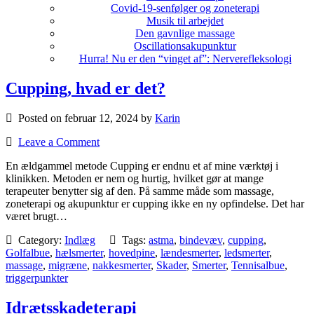
Covid-19-senfølger og zoneterapi
Musik til arbejdet
Den gavnlige massage
Oscillationsakupunktur
Hurra! Nu er den “vinget af”: Nerverefleksologi
Cupping, hvad er det?
Posted on februar 12, 2024 by
Karin
Leave a Comment
En ældgammel metode Cupping er endnu et af mine værktøj i
klinikken. Metoden er nem og hurtig, hvilket gør at mange
terapeuter benytter sig af den. På samme måde som massage,
zoneterapi og akupunktur er cupping ikke en ny opfindelse. Det har
været brugt…
Category:
Indlæg
Tags:
astma
,
bindevæv
,
cupping
,
Golfalbue
,
hælsmerter
,
hovedpine
,
lændesmerter
,
ledsmerter
,
massage
,
migræne
,
nakkesmerter
,
Skader
,
Smerter
,
Tennisalbue
,
triggerpunkter
Idrætsskadeterapi