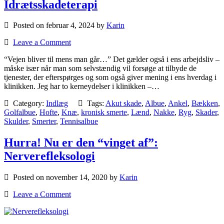
Idrætsskadeterapi
Posted on februar 4, 2024 by
Karin
Leave a Comment
“Vejen bliver til mens man går…” Det gælder også i ens arbejdsliv –
måske især når man som selvstændig vil forsøge at tilbyde de
tjenester, der efterspørges og som også giver mening i ens hverdag i
klinikken. Jeg har to kerneydelser i klinikken –…
Category:
Indlæg
Tags:
Akut skade
,
Albue
,
Ankel
,
Bækken
,
Golfalbue
,
Hofte
,
Knæ
,
kronisk smerte
,
Lænd
,
Nakke
,
Ryg
,
Skader
,
Skulder
,
Smerter
,
Tennisalbue
Hurra! Nu er den “vinget af”:
Nerverefleksologi
Posted on november 14, 2020 by
Karin
Leave a Comment