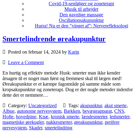
Covid-19-senfølger og zoneterapi
Musik til arbejdet
Den gavnlige massage
Oscillationsakupunktur
Hurra! Nu er den “vinget af”: Nerverefleksologi
Smertelindrende øreakupunktur
Posted on februar 14, 2024 by
Karin
Leave a Comment
En hurtig og effektiv metode Husk: smerter man ikke kender
årsagen til er noget man først og fremmest skal til lægen med!
Øreakupunktur er et kæmpe fagområde på samme måde som
kropsakupunktur og zoneterapi. Dog er der nogle metoder indenfor
dette der er nemmere…
Category:
Uncategorized
Tags:
akupunktur
,
akut smerte
,
Albue
,
autonome nervesystem
,
Bækken
,
bevægeapparat
,
CNS
,
Hofte
,
hovedpine
,
Knæ
,
kronisk smerte
,
lændesmerter
,
ledsmerter
,
magnetiske ørekugler
,
nakkesmerter
,
øreakupunktur
,
perifere
nervesystem
,
Skader
,
smertelindring