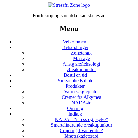
Fordi krop og sind ikke kan skilles ad
Menu
Velkommen!
Behandlinger
Zoneterapi
Massage
Ansigtsrefleksologi
Øreakupunktur
Bestil en tid
Virksomhedsaftale
Produkter
Varme-/kølepuder
Cremer fra Alkymea
NADA-te
Om mig
Indlæg
NADA – “stress og psyke”
Smertelindrende øreakupunktur
Cupping, hvad er det?
Idrætsskadeterapi