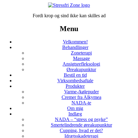
Fordi krop og sind ikke kan skilles ad
Menu
Velkommen!
Behandlinger
Zoneterapi
Massage
Ansigtsrefleksologi
Øreakupunktur
Bestil en tid
Virksomhedsaftale
Produkter
Varme-/kølepuder
Cremer fra Alkymea
NADA-te
Om mig
Indlæg
NADA – “stress og psyke”
Smertelindrende øreakupunktur
Cupping, hvad er det?
Idrætsskadeterapi