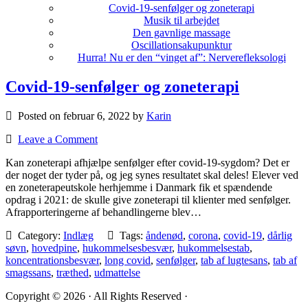
Covid-19-senfølger og zoneterapi
Musik til arbejdet
Den gavnlige massage
Oscillationsakupunktur
Hurra! Nu er den “vinget af”: Nerverefleksologi
Covid-19-senfølger og zoneterapi
Posted on februar 6, 2022 by
Karin
Leave a Comment
Kan zoneterapi afhjælpe senfølger efter covid-19-sygdom? Det er
der noget der tyder på, og jeg synes resultatet skal deles! Elever ved
en zoneterapeutskole herhjemme i Danmark fik et spændende
opdrag i 2021: de skulle give zoneterapi til klienter med senfølger.
Afrapporteringerne af behandlingerne blev…
Category:
Indlæg
Tags:
åndenød
,
corona
,
covid-19
,
dårlig
søvn
,
hovedpine
,
hukommelsesbesvær
,
hukommelsestab
,
koncentrationsbesvær
,
long covid
,
senfølger
,
tab af lugtesans
,
tab af
smagssans
,
træthed
,
udmattelse
Copyright © 2026 · All Rights Reserved ·