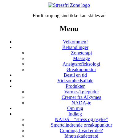
Fordi krop og sind ikke kan skilles ad
Menu
Velkommen!
Behandlinger
Zoneterapi
Massage
Ansigtsrefleksologi
Øreakupunktur
Bestil en tid
Virksomhedsaftale
Produkter
Varme-/kølepuder
Cremer fra Alkymea
NADA-te
Om mig
Indlæg
NADA – “stress og psyke”
Smertelindrende øreakupunktur
Cupping, hvad er det?
Idrætsskadeterapi