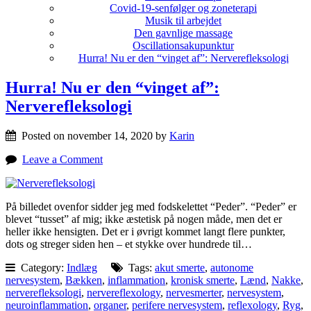
Covid-19-senfølger og zoneterapi
Musik til arbejdet
Den gavnlige massage
Oscillationsakupunktur
Hurra! Nu er den “vinget af”: Nerverefleksologi
Hurra! Nu er den “vinget af”:
Nerverefleksologi
Posted on november 14, 2020 by
Karin
Leave a Comment
På billedet ovenfor sidder jeg med fodskelettet “Peder”. “Peder” er
blevet “tusset” af mig; ikke æstetisk på nogen måde, men det er
heller ikke hensigten. Det er i øvrigt kommet langt flere punkter,
dots og streger siden hen – et stykke over hundrede til…
Category:
Indlæg
Tags:
akut smerte
,
autonome
nervesystem
,
Bækken
,
inflammation
,
kronisk smerte
,
Lænd
,
Nakke
,
nerverefleksologi
,
nervereflexology
,
nervesmerter
,
nervesystem
,
neuroinflammation
,
organer
,
perifere nervesystem
,
reflexology
,
Ryg
,